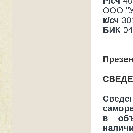
Р/сч
40
ООО "У
к/сч
30
БИК
04
Презе
СВЕДЕ
Све
самор
в об
налич