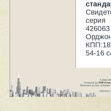
стан
Свиде
серия
426063
Орд
КПП:18
54-16 
5,668,99
Powered by
PHP-Fusi
Released as free software 
Сделано