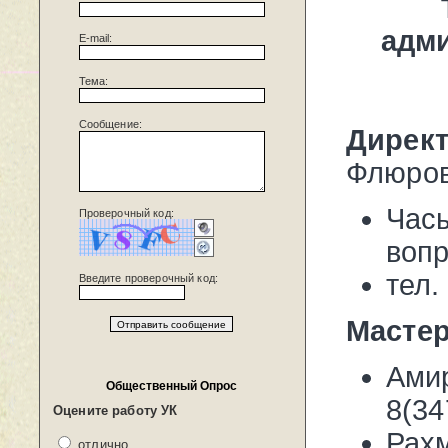
адми
E-mail:
Тема:
Сообщение:
Дирек
Флюро
Час
Проверочный код:
вопр
тел.
Введите проверочный код:
Масте
Ами
Общественный Опрос
8(34
Оцените работу УК
Рах
отлично