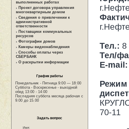
выполненных работах
г.Нефте
Проект договора управления
многоквартирным домом
Факт
Сведения о привлечении к
административной
г.Нефте
ответственности
Поставщики коммунальных
ресурсов
Фотографии домов
Тел.:
8 
Камеры видеонаблюдения
Способы оплаты через
Тел/фа
СБЕРБАНК
О раскрытии информации
E-mail:
График работы
Реж
Понедельник - Пятница 9:00 — 18:00
Суббота - Воскресенье - выходной
дис
обед 13:00 - 14:00
Последняя суббота месяца рабочая с
9.00 до 15.00
КРУГЛО
70-11
Задать вопрос
Имя: