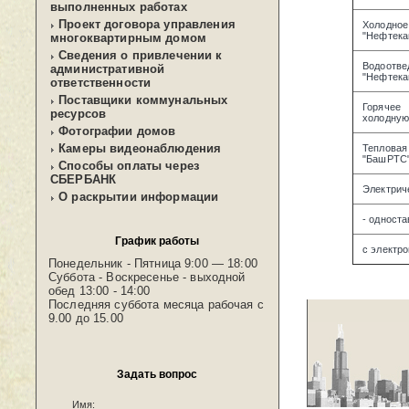
выполненных работах
Проект договора управления
Холодн
"Нефтека
многоквартирным домом
Сведения о привлечении к
Вод
административной
"Нефтека
ответственности
Поставщики коммунальных
Горячее
ресурсов
холодную
Фотографии домов
Камеры видеонаблюдения
Теплова
"БашРТС
Способы оплаты через
СБЕРБАНК
Электрич
О раскрытии информации
- одност
График работы
с электр
Понедельник - Пятница 9:00 — 18:00
Суббота - Воскресенье - выходной
обед 13:00 - 14:00
Последняя суббота месяца рабочая с
9.00 до 15.00
Задать вопрос
Имя: