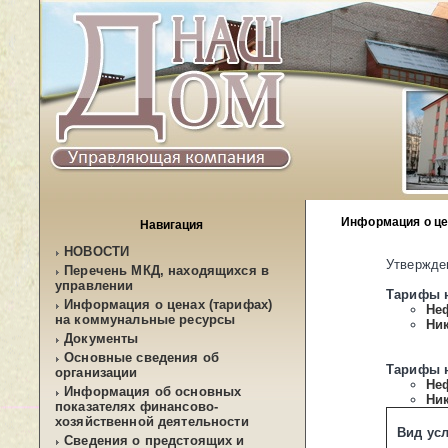
Информация о це
Навигация
НОВОСТИ
Утвержде
Перечень МКД, находящихся в
управлении
Тарифы н
Информация о ценах (тарифах)
Не
на коммунальные ресурсы
Ник
Документы
Основные сведения об
Тарифы н
организации
Не
Информация об основных
Ник
показателях финансово-
хозяйственной деятельности
Вид ус
Сведения о предстоящих и