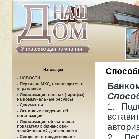
Способ
Навигация
НОВОСТИ
Банко
Перечень МКД, находящихся в
управлении
Способ
Информация о ценах (тарифах)
на коммунальные ресурсы
1. Под
Документы
Основные сведения об
вста
организации
Информация об основных
автори
показателях финансово-
хозяйственной деятельности
2. Пе
Сведения о предстоящих и