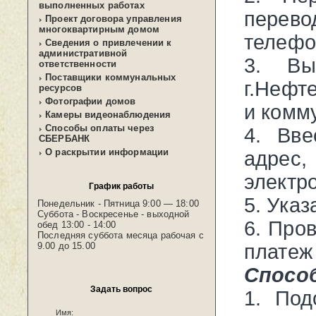
выполненных работах
перев
Проект договора управления
многоквартирным домом
телефон
Сведения о привлечении к
административной
3. В
ответственности
Поставщики коммунальных
г.Нефт
ресурсов
Фотографии домов
и комм
Камеры видеонаблюдения
Способы оплаты через
4. Вве
СБЕРБАНК
О раскрытии информации
адрес,
электр
График работы
5. Указ
Понедельник - Пятница 9:00 — 18:00
Суббота - Воскресенье - выходной
6. Про
обед 13:00 - 14:00
Последняя суббота месяца рабочая с
9.00 до 15.00
платеж
Способ
Задать вопрос
1. Под
Имя: