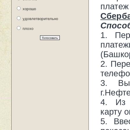
платеж
хорошо
Сберб
удовлетворительно
Способ
плохо
1. Пе
плат
(Башко
2. Пер
телефон
3. В
г.Нефт
4. Из
карту 
5. Вве