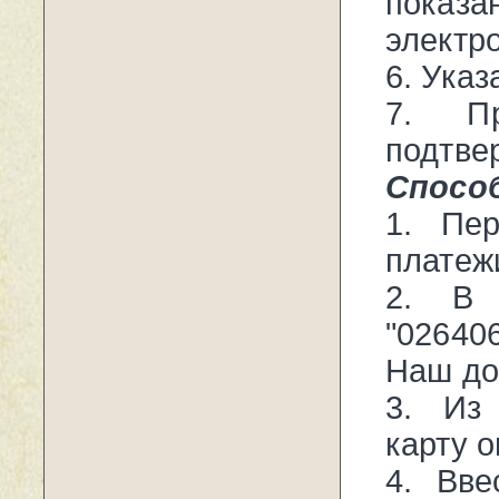
показ
электр
6. Ука
7. Пр
подтве
Способ
1. Пе
платеж
2. В 
"0264
Наш до
3. Из
карту 
4. Вве