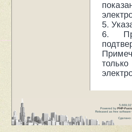
показ
электр
5. Ука
6. Пр
подтве
Примеч
тольк
электро
5,669,02
Powered by
PHP-Fusi
Released as free software 
Сделано