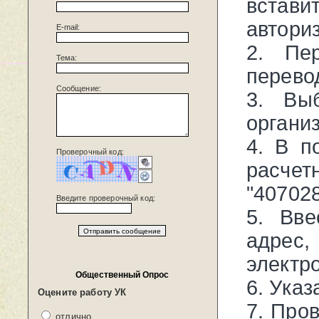
вста
автори
E-mail:
2. Пе
Тема:
перево
Сообщение:
3. Вы
органи
4. В п
Проверочный код:
ра
"40702
Введите проверочный код:
5. Вве
адрес,
электр
Общественный Опрос
6. Указ
Оцените работу УК
7. Про
отлично